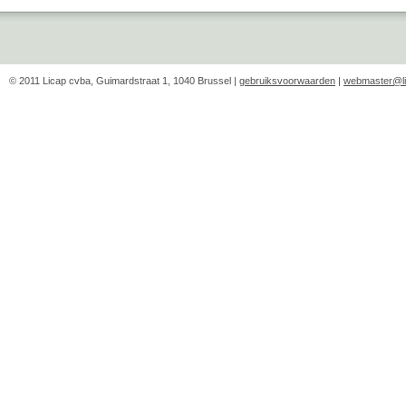
© 2011 Licap cvba, Guimardstraat 1, 1040 Brussel |
gebruiksvoorwaarden
|
webmaster@li