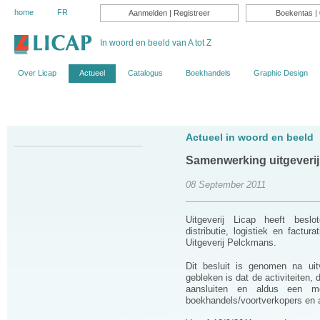
home
FR
Aanmelden
|
Registreer
Boekentas
| 
In woord en beeld van A tot Z
Over Licap
Actueel
Catalogus
Boekhandels
Graphic Design
Actueel in woord en beeld
Samenwerking uitgeveri
08 September 2011
Uitgeverij Licap heeft beslo
distributie, logistiek en factu
Uitgeverij Pelckmans.
Dit besluit is genomen na uit
gebleken is dat de activiteiten,
aansluiten en aldus een me
boekhandels/voortverkopers en 