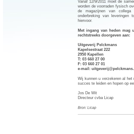
Vanaf 12/9/2011 moet de samenw
worden de voorraden fysisch ov
de magazijnen van collega 
onderbreking van leveringen t
hiervoor.
Met ingang van heden mag u 
rechtstreeks doorgeven aan:
Uitgeverij Pelckmans
Kapelsestraat 222
2950 Kapellen
T: 03 660 27 00
F: 03 660 27 01
e-mail:
uitgeverij@pelckmans
Wij kunnen u verzekeren al het
succes te leiden en hopen op e
Jos De Wit
Directeur cvba Licap
Bron: Licap