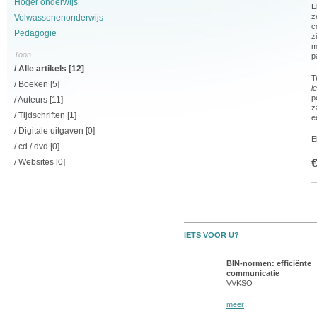
Hoger onderwijs
E
z
Volwassenenonderwijs
c
Pedagogie
z
m
Toon...
p
/
Alle artikels
[12]
T
/
Boeken
[5]
l
p
/
Auteurs
[11]
z
/
Tijdschriften
[1]
e
/ Digitale uitgaven [0]
E
/ cd / dvd [0]
/ Websites [0]
IETS VOOR U?
Opdrachtsverklaring van het
BIN-normen: efficiënte
katholiek onderwijs
communicatie
VSKO
VVKSO
meer
meer