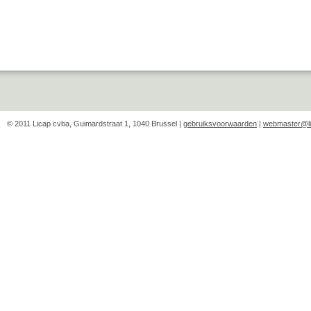
© 2011 Licap cvba, Guimardstraat 1, 1040 Brussel |
gebruiksvoorwaarden
|
webmaster@li