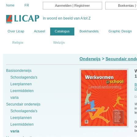
home
FR
Aanmelden
|
Registreer
Boekentas
| 
In woord en beeld van A tot Z
Over Licap
Actueel
Catalogus
Boekhandels
Graphic Design
Religie
Onderwijs
Welzijn
Onderwijs
>
Secundair ond
Basisonderwijs
W
1
Schoolagenda's
Leerplannen
B
D
Leermiddelen
L
varia
W
Secundair onderwijs
i
Schoolagenda's
l
Leerplannen
D
Leermiddelen
o
b
varia