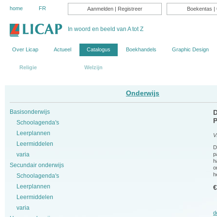
home
FR
Aanmelden
|
Registreer
Boekentas
| 
In woord en beeld van A tot Z
Over Licap
Actueel
Catalogus
Boekhandels
Graphic Design
Religie
Onderwijs
Welzijn
Onderwijs
Basisonderwijs
D
P
Schoolagenda's
Leerplannen
V
Leermiddelen
D
p
varia
h
Secundair onderwijs
o
h
Schoolagenda's
Leerplannen
€
Leermiddelen
varia
d