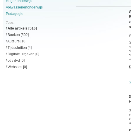
Hoger onderwijs
Volwassenenonderwijs
W
Pedagogie
E
z
Toon...
s
/
Alle artikels
[516]
/
Boeken
[502]
V
/
Auteurs
[18]
D
e
/
Tijdschriften
[4]
o
/ Digitale uitgaven [0]
c
v
/ cd / dvd [0]
€
/ Websites [0]
d
H
G
s
s
t
€