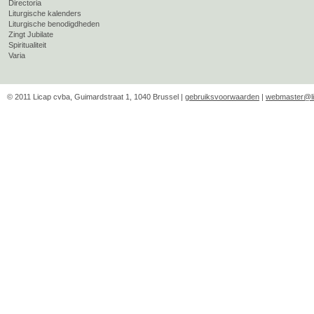
Directoria
Liturgische kalenders
Liturgische benodigdheden
Zingt Jubilate
Spiritualiteit
Varia
© 2011 Licap cvba, Guimardstraat 1, 1040 Brussel |
gebruiksvoorwaarden
|
webmaster@li