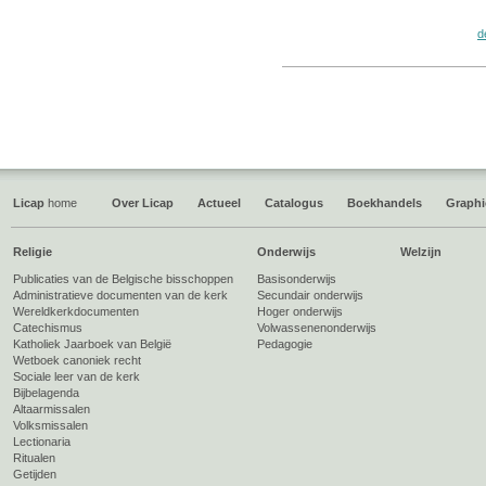
d
Licap
home
Over Licap
Actueel
Catalogus
Boekhandels
Graphi
Religie
Onderwijs
Welzijn
Publicaties van de Belgische bisschoppen
Basisonderwijs
Administratieve documenten van de kerk
Secundair onderwijs
Wereldkerkdocumenten
Hoger onderwijs
Catechismus
Volwassenenonderwijs
Katholiek Jaarboek van België
Pedagogie
Wetboek canoniek recht
Sociale leer van de kerk
Bijbelagenda
Altaarmissalen
Volksmissalen
Lectionaria
Ritualen
Getijden