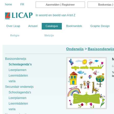
home
FR
Aanmelden
|
Registreer
Boekentas
| 
In woord en beeld van A tot Z
Over Licap
Actueel
Catalogus
Boekhandels
Graphic Design
Religie
Onderwijs
Welzijn
Onderwijs
>
Basisonderwij
Basisonderwijs
M
Schoolagenda's
L
Leerplannen
‘
Leermiddelen
l
varia
Secundair onderwijs
Schoolagenda's
Leerplannen
Leermiddelen
varia