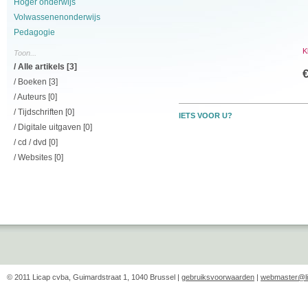
Hoger onderwijs
Volwassenenonderwijs
Pedagogie
K
Toon...
/
Alle artikels
[3]
/
Boeken
[3]
/ Auteurs [0]
/ Tijdschriften [0]
IETS VOOR U?
/ Digitale uitgaven [0]
/ cd / dvd [0]
/ Websites [0]
© 2011 Licap cvba, Guimardstraat 1, 1040 Brussel |
gebruiksvoorwaarden
|
webmaster@li