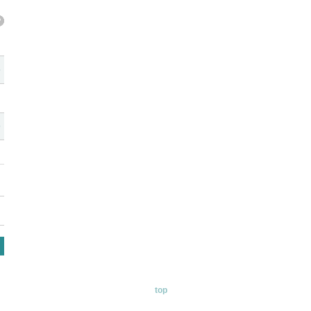
?
?
top