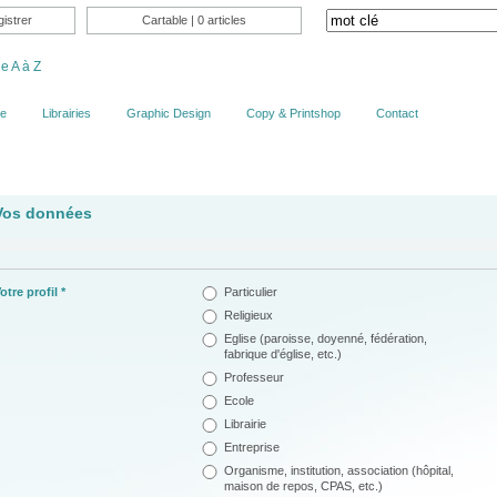
istrer
Cartable
| 0 articles
e A à Z
ue
Librairies
Graphic Design
Copy & Printshop
Contact
Vos données
Particulier
otre profil *
Religieux
Eglise (paroisse, doyenné, fédération,
fabrique d'église, etc.)
Professeur
Ecole
Librairie
Entreprise
Organisme, institution, association (hôpital,
maison de repos, CPAS, etc.)