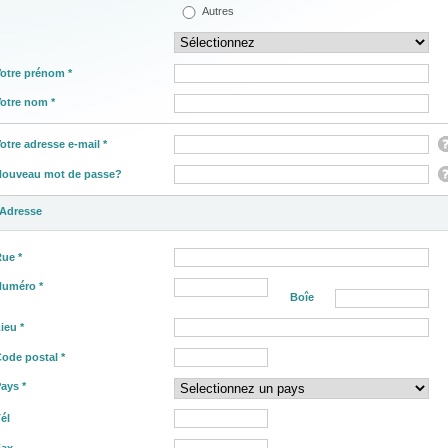
Autres
otre prénom *
otre nom *
otre adresse e-mail *
Nouveau mot de passe?
Adresse
ue *
Numéro *
Boîe
ieu *
ode postal *
ays *
él
Fax