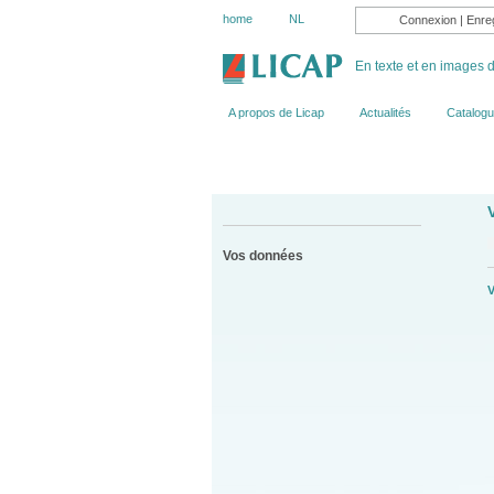
home
NL
Connexion
|
Enreg
En texte et en images d
klein
normaal
groot
delen
print
A propos de Licap
Actualités
Catalog
Vos données
V