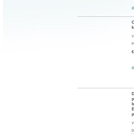
d
C
k
V
P
€
d
D
p
b
E
p
V
D