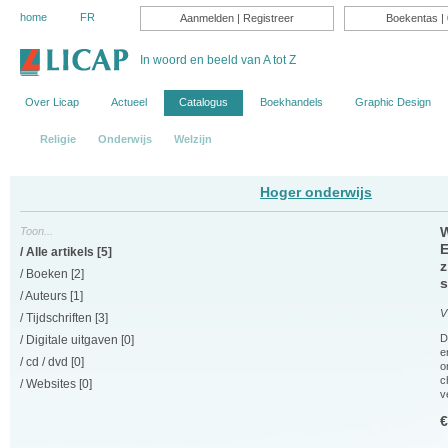
home
FR
Aanmelden
|
Registreer
Boekentas
| 
In woord en beeld van A tot Z
Over Licap
Actueel
Catalogus
Boekhandels
Graphic Design
Religie
Onderwijs
Welzijn
Hoger onderwijs
Toon...
W
E
/
Alle artikels
[5]
z
/
Boeken
[2]
s
/
Auteurs
[1]
V
/
Tijdschriften
[3]
D
/ Digitale uitgaven [0]
e
/ cd / dvd [0]
o
c
/ Websites [0]
v
€