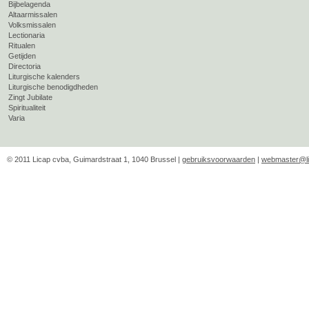
Bijbelagenda
Altaarmissalen
Volksmissalen
Lectionaria
Ritualen
Getijden
Directoria
Liturgische kalenders
Liturgische benodigdheden
Zingt Jubilate
Spiritualiteit
Varia
© 2011 Licap cvba, Guimardstraat 1, 1040 Brussel |
gebruiksvoorwaarden
|
webmaster@li