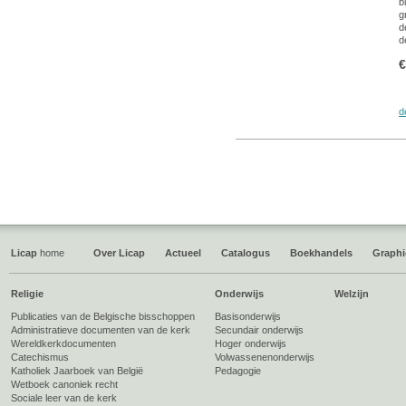
b
g
d
d
€
d
Licap
home
Over Licap
Actueel
Catalogus
Boekhandels
Graphi
Religie
Onderwijs
Welzijn
Publicaties van de Belgische bisschoppen
Basisonderwijs
Administratieve documenten van de kerk
Secundair onderwijs
Wereldkerkdocumenten
Hoger onderwijs
Catechismus
Volwassenenonderwijs
Katholiek Jaarboek van België
Pedagogie
Wetboek canoniek recht
Sociale leer van de kerk