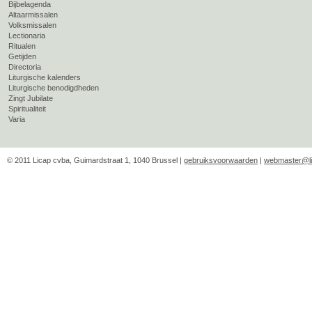
Bijbelagenda
Altaarmissalen
Volksmissalen
Lectionaria
Ritualen
Getijden
Directoria
Liturgische kalenders
Liturgische benodigdheden
Zingt Jubilate
Spiritualiteit
Varia
© 2011 Licap cvba, Guimardstraat 1, 1040 Brussel |
gebruiksvoorwaarden
|
webmaster@li