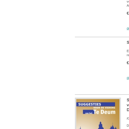
v
A
€
d
S
E
r
€
d
S
v
I
D