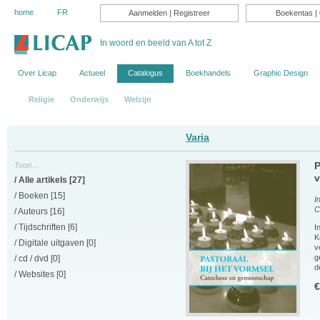
home
FR
Aanmelden
|
Registreer
Boekentas
| 
In woord en beeld van A tot Z
Over Licap
Actueel
Catalogus
Boekhandels
Graphic Design
Religie
Onderwijs
Welzijn
Varia
Toon...
P
v
/
Alle artikels
[27]
/
Boeken
[15]
I
C
/
Auteurs
[16]
/
Tijdschriften
[6]
I
K
/ Digitale uitgaven [0]
v
g
/ cd / dvd [0]
d
/ Websites [0]
€