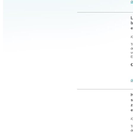
d
L
b
e
I
T
d
v
E
€
d
H
s
e
I
T
d