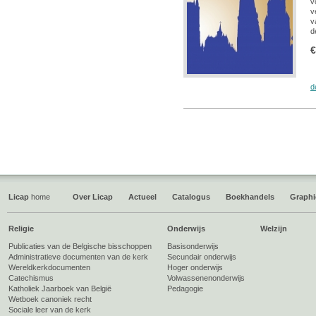
v
v
v
d
€
d
Licap
home
Over Licap
Actueel
Catalogus
Boekhandels
Graphi
Religie
Onderwijs
Welzijn
Publicaties van de Belgische bisschoppen
Basisonderwijs
Administratieve documenten van de kerk
Secundair onderwijs
Wereldkerkdocumenten
Hoger onderwijs
Catechismus
Volwassenenonderwijs
Katholiek Jaarboek van België
Pedagogie
Wetboek canoniek recht
Sociale leer van de kerk